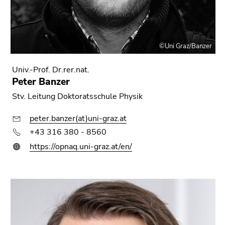
Seitenbereichs.
Zur
Übersicht
der
©Uni Graz/Banzer
Seitenbereiche
Univ.-Prof. Dr.rer.nat.
Peter Banzer
Stv. Leitung Doktoratsschule Physik
peter.banzer(at)uni-graz.at
+43 316 380 - 8560
https://opnaq.uni-graz.at/en/