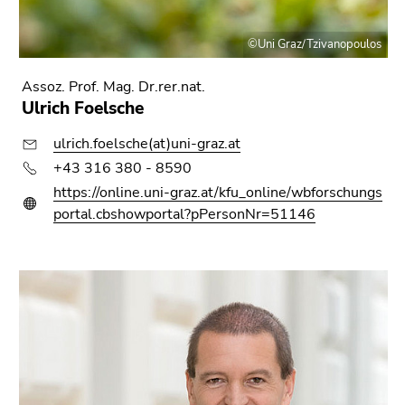
©Uni Graz/Tzivanopoulos
Assoz. Prof. Mag. Dr.rer.nat.
Ulrich Foelsche
ulrich.foelsche(at)uni-graz.at
+43 316 380 - 8590
https://online.uni-graz.at/kfu_online/wbforschungs
portal.cbshowportal?pPersonNr=51146