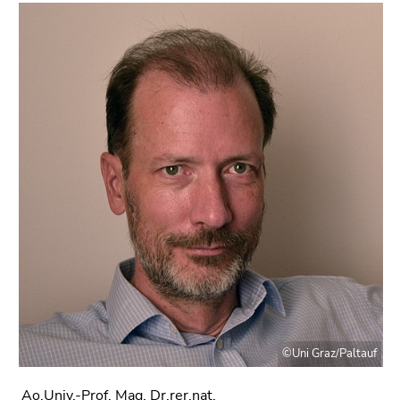
©Uni Graz/Paltauf
Ao.Univ.-Prof. Mag. Dr.rer.nat.