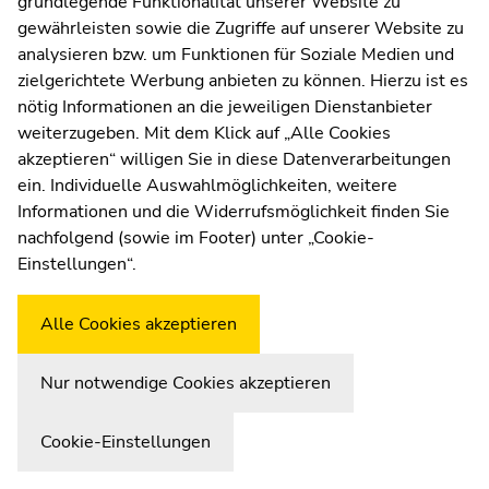
grundlegende Funktionalität unserer Website zu
Moodle
©Uni Graz/Sterrer
gewährleisten sowie die Zugriffe auf unserer Website zu
UNIGRAZonline
analysieren bzw. um Funktionen für Soziale Medien und
Impressum
Ass.-Prof. Dr.rer.nat.
zielgerichtete Werbung anbieten zu können. Hierzu ist es
Datenschutzerklärung
Giovanni Zamborlini
nötig Informationen an die jeweiligen Dienstanbieter
Cookie-Einstellungen
weiterzugeben. Mit dem Klick auf „Alle Cookies
giovanni.zamborlini(at)uni-graz.at
Barrierefreiheitserklärung
akzeptieren“ willigen Sie in diese Datenverarbeitungen
+43 316 380 - 5203
ein. Individuelle Auswahlmöglichkeiten, weitere
https://surface-science.uni-graz.at/de/
Informationen und die Widerrufsmöglichkeit finden Sie
nachfolgend (sowie im Footer) unter „Cookie-
Wetterstation
Uni Graz
Einstellungen“.
Kooptierte Mitglieder der Doktoratsschule
Physik
Alle Cookies akzeptieren
Christopher Albert
Nur notwendige Cookies akzeptieren
Technische Universität Graz
Cookie-Einstellungen
Enrico Arrigoni