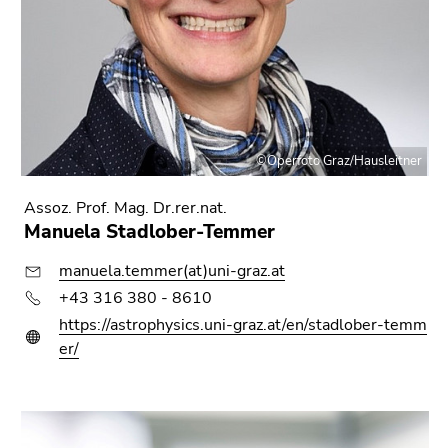
©Operfoto Graz/Hausleitner
Assoz. Prof. Mag. Dr.rer.nat.
Manuela Stadlober-Temmer
manuela.temmer(at)uni-graz.at
+43 316 380 - 8610
https://astrophysics.uni-graz.at/en/stadlober-temm
er/