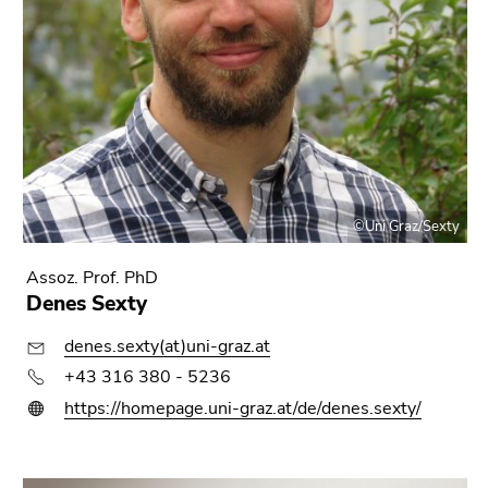
©Uni Graz/Sexty
Assoz. Prof. PhD
Denes Sexty
denes.sexty(at)uni-graz.at
+43 316 380 - 5236
https://homepage.uni-graz.at/de/denes.sexty/