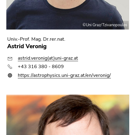
©Uni Graz/Tzivanopoulos
Univ.-Prof. Mag. Dr.rer.nat.
Astrid Veronig
astrid.veronig(at)uni-graz.at
+43 316 380 - 8609
https://astrophysics.uni-graz.at/en/veronig/