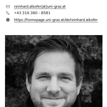
4)
reinhard.alkofer(at)uni-graz.at
Zu
+43 316 380 - 8581
den
Zusatzinformationen
https://homepage.uni-graz.at/de/reinhard.alkofer
(Zugriffstaste
5)
Zu
den
Seiteneinstellungen
(Benutzer/Sprache)
(Zugriffstaste
8)
Zur
Suche
(Zugriffstaste
9)
Ende
dieses