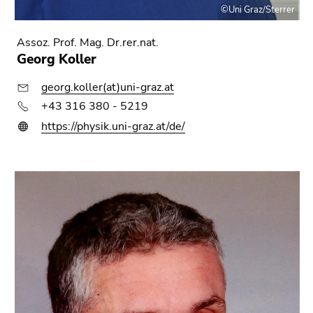
©Uni Graz/Sterrer
Assoz. Prof. Mag. Dr.rer.nat.
Georg Koller
georg.koller(at)uni-graz.at
+43 316 380 - 5219
https://physik.uni-graz.at/de/