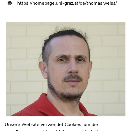
https://homepage.uni-graz.at/de/thomas.weiss/
Universität Graz
Universitätsplatz 3
8010 Graz
Anfahrt und Kontakt
Kommunikation und Öffentlichkeitsarbeit
Unsere Website verwendet Cookies, um die