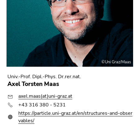
©Uni Graz/Maas
Univ.-Prof. Dipl.-Phys. Dr.rer.nat.
Axel Torsten Maas
axel.maas(at)uni-graz.at
+43 316 380 - 5231
https://particle.uni-graz.at/en/structures-and-obser
vables/