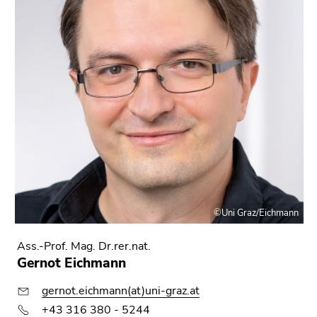
©Uni Graz/Eichmann
Ass.-Prof. Mag. Dr.rer.nat.
Gernot Eichmann
gernot.eichmann(at)uni-graz.at
+43 316 380 - 5244