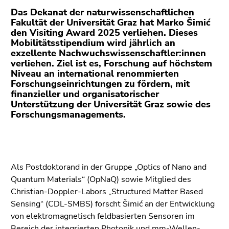
(Zugriffstaste
Das Dekanat der naturwissenschaftlichen
5)
Fakultät der Universität Graz hat Marko Šimić
Zu
den Visiting Award 2025 verliehen. Dieses
den
Mobilitätsstipendium wird jährlich an
Seiteneinstellungen
exzellente Nachwuchswissenschaftler:innen
verliehen. Ziel ist es, Forschung auf höchstem
(Benutzer/Sprache)
Niveau an international renommierten
(Zugriffstaste
Forschungseinrichtungen zu fördern, mit
8)
finanzieller und organisatorischer
Zur
Unterstützung der Universität Graz sowie des
Suche
Forschungsmanagements.
(Zugriffstaste
9)
Ende
Als Postdoktorand in der Gruppe „Optics of Nano and
dieses
Quantum Materials“ (OpNaQ) sowie Mitglied des
Seitenbereichs.
Christian-Doppler-Labors „Structured Matter Based
Zur
Sensing“ (CDL-SMBS) forscht Šimić an der Entwicklung
Übersicht
von elektromagnetisch feldbasierten Sensoren im
der
Bereich der integrierten Photonik und mm-Wellen-