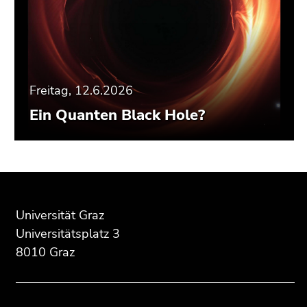
Freitag, 12.6.2026
Ein Quanten Black Hole?
Beginn
Ende
Ende
des
dieses
dieses
Seitenbereichs:
Seitenbereichs.
Seitenbereichs.
Universität Graz
Zusatzinformationen:
Zur
Zur
Universitätsplatz 3
Übersicht
Übersicht
8010 Graz
der
der
Seitenbereiche
Seitenbereiche