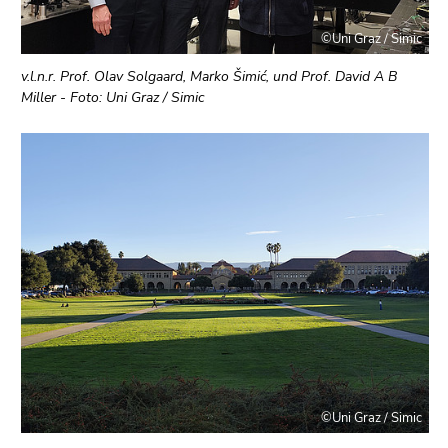
©Uni Graz / Simic
v.l.n.r. Prof. Olav Solgaard, Marko Šimić, und Prof. David A B
Miller - Foto: Uni Graz / Simic
©Uni Graz / Simic