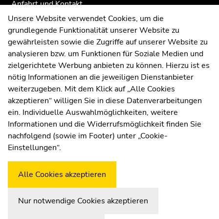
Anfahrt und Kontakt
Kommunikation und Öffentlichkeitsarbeit
Unsere Website verwendet Cookies, um die
grundlegende Funktionalität unserer Website zu
Moodle
gewährleisten sowie die Zugriffe auf unserer Website zu
UNIGRAZonline
analysieren bzw. um Funktionen für Soziale Medien und
Impressum
zielgerichtete Werbung anbieten zu können. Hierzu ist es
Datenschutzerklärung
nötig Informationen an die jeweiligen Dienstanbieter
Cookie-Einstellungen
weiterzugeben. Mit dem Klick auf „Alle Cookies
Barrierefreiheitserklärung
akzeptieren“ willigen Sie in diese Datenverarbeitungen
ein. Individuelle Auswahlmöglichkeiten, weitere
Informationen und die Widerrufsmöglichkeit finden Sie
nachfolgend (sowie im Footer) unter „Cookie-
Wetterstation
Uni Graz
Einstellungen“.
Alle Cookies akzeptieren
Nur notwendige Cookies akzeptieren