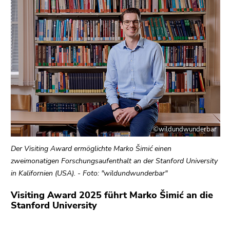
bestätigen
Sie diesen
Link.
Beginn
Zum
des
Inhalt
Seitenbereichs:
(Zugriffstaste
Seitenbereiche:
1)
Zur
Positionsanzeige
(Zugriffstaste
©wildundwunderbar
2)
Zur
Der Visiting Award ermöglichte Marko Šimić einen
Hauptnavigation
zweimonatigen Forschungsaufenthalt an der Stanford University
(Zugriffstaste
in Kalifornien (USA). - Foto: "wildundwunderbar"
3)
Visiting Award 2025 führt Marko Šimić an die
Zu
Stanford University
den
Zusatzinformationen