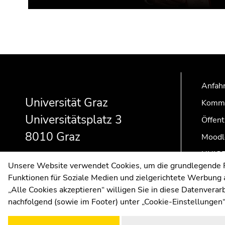
Beginn
Ende
Ende
des
dieses
dieses
Seitenbereichs:
Seitenbereichs.
Seitenbereichs.
Anfahr
Zusatzinformationen:
Zur
Zur
Universität Graz
Kommu
Übersicht
Übersicht
Universitätsplatz 3
Öffent
der
der
Seitenbereiche
Seitenbereiche
8010 Graz
Moodl
UNIGR
Unsere Website verwendet Cookies, um die grundlegende Fu
Funktionen für Soziale Medien und zielgerichtete Werbung a
„Alle Cookies akzeptieren“ willigen Sie in diese Datenvera
nachfolgend (sowie im Footer) unter „Cookie-Einstellungen“