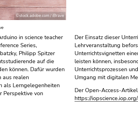
©stock.adobe.com / iBrave
ve
Arduino in science teacher
Der Einsatz dieser Unter
ference Series,
Lehrveranstaltung befors
atzky, Philipp Spitzer
Unterrichtsvignetten ein
tsstudierende auf die
leisten können, insbesond
erden können. Dafür wurden
Unterrichtsprozessen un
n aus realen
Umgang mit digitalen Me
en als Lerngelegenheiten
Der Open-Access-Artikel i
r Perspektive von
https://iopscience.iop.o