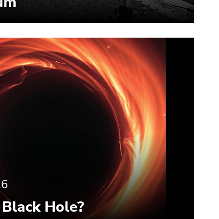
um
26
 Black Hole?