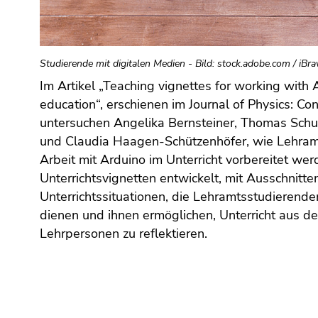
(Zugriffstaste
5)
Zu
den
Studierende mit digitalen Medien - Bild: stock.adobe.com / iBra
Seiteneinstellungen
Im Artikel „Teaching vignettes for working with 
(Benutzer/Sprache)
education“, erschienen im Journal of Physics: Con
(Zugriffstaste
untersuchen Angelika Bernsteiner, Thomas Schub
8)
und Claudia Haagen-Schützenhöfer, wie Lehram
Zur
Suche
Arbeit mit Arduino im Unterricht vorbereitet w
(Zugriffstaste
Unterrichtsvignetten entwickelt, mit Ausschnitte
9)
Unterrichtssituationen, die Lehramtsstudierend
dienen und ihnen ermöglichen, Unterricht aus de
Ende
Lehrpersonen zu reflektieren.
dieses
Seitenbereichs.
Zur
Übersicht
der