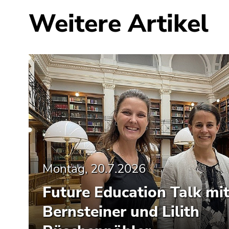
Seitenbereiche
Weitere Artikel
Montag, 20.7.2026
Future Education Talk mi
Bernsteiner und Lilith